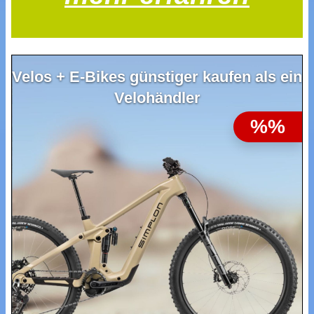
Velos + E-Bikes günstiger kaufen als ein
Velohändler
%%