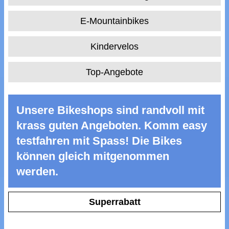
E-Mountainbikes
Kindervelos
Top-Angebote
Unsere Bikeshops sind randvoll mit
krass guten Angeboten. Komm easy
testfahren mit Spass! Die Bikes
können gleich mitgenommen
werden.
Superrabatt