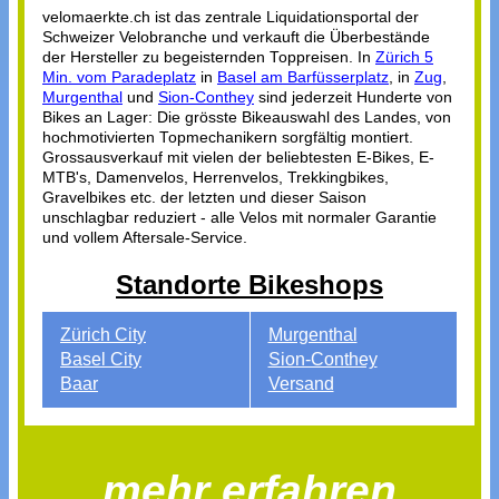
velomaerkte.ch ist das zentrale Liquidationsportal der
Schweizer Velobranche und verkauft die Überbestände
der Hersteller zu begeisternden Toppreisen. In
Zürich 5
Min. vom Paradeplatz
in
Basel am Barfüsserplatz
, in
Zug
,
Murgenthal
und
Sion-Conthey
sind jederzeit Hunderte von
Bikes an Lager: Die grösste Bikeauswahl des Landes, von
hochmotivierten Topmechanikern sorgfältig montiert.
Grossausverkauf mit vielen der beliebtesten E-Bikes, E-
MTB's, Damenvelos, Herrenvelos, Trekkingbikes,
Gravelbikes etc. der letzten und dieser Saison
unschlagbar reduziert - alle Velos mit normaler Garantie
und vollem Aftersale-Service.
Standorte Bikeshops
Zürich City
Murgenthal
Basel City
Sion-Conthey
Baar
Versand
mehr erfahren